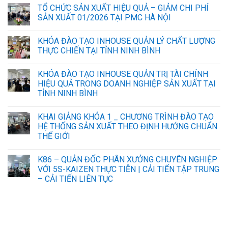
TỔ CHỨC SẢN XUẤT HIỆU QUẢ – GIẢM CHI PHÍ
SẢN XUẤT 01/2026 TẠI PMC HÀ NỘI
KHÓA ĐÀO TẠO INHOUSE QUẢN LÝ CHẤT LƯỢNG
THỰC CHIẾN TẠI TỈNH NINH BÌNH
KHÓA ĐÀO TẠO INHOUSE QUẢN TRỊ TÀI CHÍNH
HIỆU QUẢ TRONG DOANH NGHIỆP SẢN XUẤT TẠI
TỈNH NINH BÌNH
KHAI GIẢNG KHÓA 1 _ CHƯƠNG TRÌNH ĐÀO TẠO
HỆ THỐNG SẢN XUẤT THEO ĐỊNH HƯỚNG CHUẨN
THẾ GIỚI
K86 – QUẢN ĐỐC PHÂN XƯỞNG CHUYÊN NGHIỆP
VỚI 5S-KAIZEN THỰC TIỄN | CẢI TIẾN TẬP TRUNG
– CẢI TIẾN LIÊN TỤC