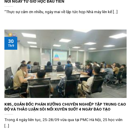
NỔI NGAY TỪ GIỜ HỌC ĐẦU TIÊN
“Thực sự cảm ơn nhiều, ngày mai về lập tức họp Nhà máy lên kế [...]
30
Th9
K85_QUẢN ĐỐC PHÂN XƯỞNG CHUYÊN NGHIỆP TẬP TRUNG CAO
ĐỘ VÀ THẢO LUẬN SÔI NỔI XUYÊN SUỐT 4 NGÀY ĐÀO TẠO
Trong 4 ngày liên tục, 25-28/09 vừa qua tại PMC Hà Nội, 25 học viên
[...]