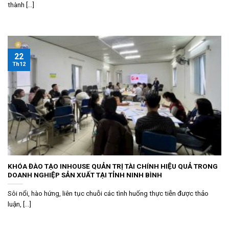
thành [...]
22
Th12
KHÓA ĐÀO TẠO INHOUSE QUẢN TRỊ TÀI CHÍNH HIỆU QUẢ TRONG
DOANH NGHIỆP SẢN XUẤT TẠI TỈNH NINH BÌNH
Sôi nổi, hào hứng, liên tục chuỗi các tình huống thực tiễn được thảo
luận, [...]