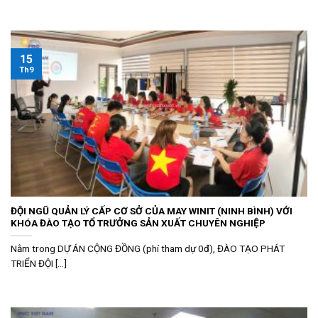
15
Th9
ĐỘI NGŨ QUẢN LÝ CẤP CƠ SỞ CỦA MAY WINIT (NINH BÌNH) VỚI
KHÓA ĐÀO TẠO TỔ TRƯỞNG SẢN XUẤT CHUYÊN NGHIỆP
Nằm trong DỰ ÁN CỘNG ĐỒNG (phí tham dự 0đ), ĐÀO TẠO PHÁT
TRIỂN ĐỘI [...]