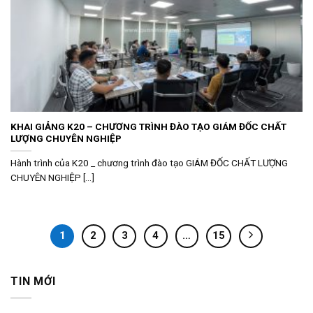
KHAI GIẢNG K20 – CHƯƠNG TRÌNH ĐÀO TẠO GIÁM ĐỐC CHẤT
LƯỢNG CHUYÊN NGHIỆP
Hành trình của K20 _ chương trình đào tạo GIÁM ĐỐC CHẤT LƯỢNG
CHUYÊN NGHIỆP [...]
1
2
3
4
…
15
TIN MỚI