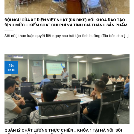
ĐỘI NGŨ CỦA XE ĐIỆN VIỆT NHẬT (DK BIKE) VỚI KHÓA ĐÀO TẠO
ĐỊNH MỨC – KIỂM SOÁT CHI PHÍ VÀ TÍNH GIÁ THÀNH SẢN PHẨM
Sôi nổi, thảo luận quyết liệt ngay sau bài tập tình huống đầu tiên cho [...]
15
Th10
QUẢN LÝ CHẤT LƯỢNG THỰC CHIẾN _ KHÓA 1 TẠI HÀ NỘI: SÔI