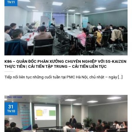
Th11
K86 – QUẢN ĐỐC PHÂN XƯỞNG CHUYÊN NGHIỆP VỚI 5S-KAIZEN
THỰC TIỄN | CẢI TIẾN TẬP TRUNG – CẢI TIẾN LIÊN TỤC
Tiếp nối liên tục những cuối tuần tại PMC Hà Nội, chủ nhật – ngày [...]
31
Th10