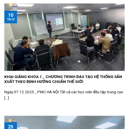
10
Th12
KHAI GIẢNG KHÓA 1 _ CHƯƠNG TRÌNH ĐÀO TẠO HỆ THỐNG SẢN
XUẤT THEO ĐỊNH HƯỚNG CHUẨN THẾ GIỚI
Ngày 07.12.2025 _ PMC HÀ NỘI Tất cả các học viên đều tập trung cao
[...]
25