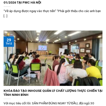
01/2026 TẠI PMC HÀ NỘI
“Về áp dụng được ngay vào thực tiễn” “Phải giới thiệu cho các anh bạn
[...]
29
Th12
KHÓA ĐÀO TẠO INHOUSE QUẢN LÝ CHẤT LƯỢNG THỰC CHIẾN TẠI
TỈNH NINH BÌNH
Với mục tiêu cốt lõi: SẢN PHẨM ĐÚNG NGAY TỪ ĐẦU, đội ngũ 30