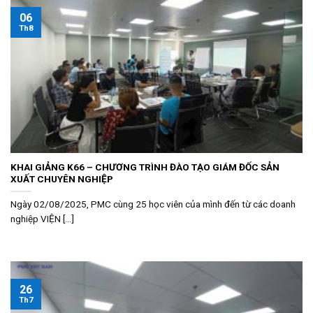
06
Th8
KHAI GIẢNG K66 – CHƯƠNG TRÌNH ĐÀO TẠO GIÁM ĐỐC SẢN
XUẤT CHUYÊN NGHIỆP
Ngày 02/08/2025, PMC cùng 25 học viên của mình đến từ các doanh
nghiệp VIỆN [...]
26
Th7