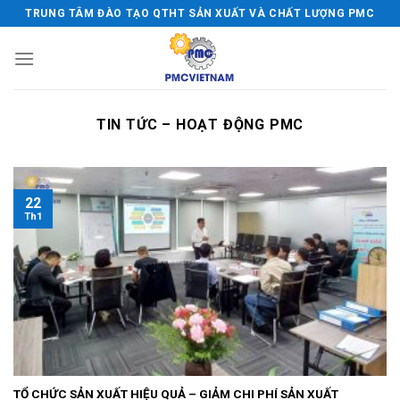
Bỏ
TRUNG TÂM ĐÀO TẠO QTHT SẢN XUẤT VÀ CHẤT LƯỢNG PMC
qua
nội
dung
TIN TỨC – HOẠT ĐỘNG PMC
22
Th1
TỔ CHỨC SẢN XUẤT HIỆU QUẢ – GIẢM CHI PHÍ SẢN XUẤT