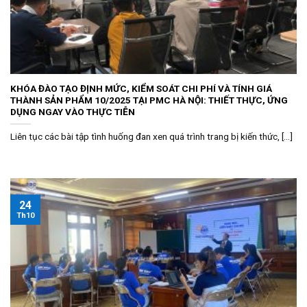
KHÓA ĐÀO TẠO ĐỊNH MỨC, KIỂM SOÁT CHI PHÍ VÀ TÍNH GIÁ
THÀNH SẢN PHẨM 10/2025 TẠI PMC HÀ NỘI: THIẾT THỰC, ỨNG
DỤNG NGAY VÀO THỰC TIỄN
Liên tục các bài tập tình huống đan xen quá trình trang bị kiến thức, [...]
24
Th10